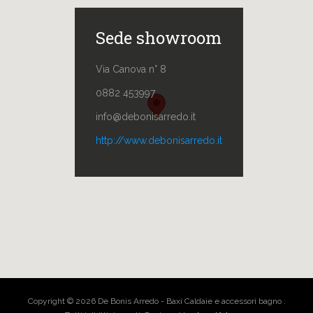
Sede showroom
Via Canova n° 8
0882 453997
info@debonisarredo.it
http://www.debonisarredo.it
Copyright © 2026 De Bonis Arredo - Baxi Caldaie e accessori bagno .