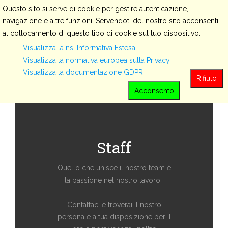
Questo sito si serve di cookie per gestire autenticazione,
navigazione e altre funzioni. Servendoti del nostro sito acconsenti
al collocamento di questo tipo di cookie sul tuo dispositivo.
Visualizza la ns. Informativa Estesa.
ABOUT US
Visualizza la normativa europea sulla Privacy.
Visualizza la documentazione GDPR
Rifiuto
Acconsento
Staff
Quello che unisce il nostro team è
la passione nel nostro lavoro.
Contattaci e troverai il nostro
personale a tua disposizione per il