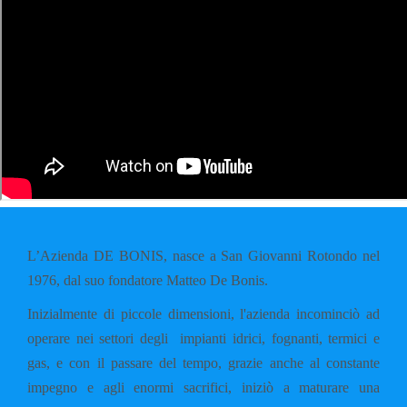
L’Azienda DE BONIS, nasce a San Giovanni Rotondo nel
1976, dal suo fondatore Matteo De Bonis.
Inizialmente di piccole dimensioni, l'azienda incominciò ad
operare nei settori degli impianti idrici, fognanti, termici e
gas, e con il passare del tempo, grazie anche al constante
impegno e agli enormi sacrifici, iniziò a maturare una