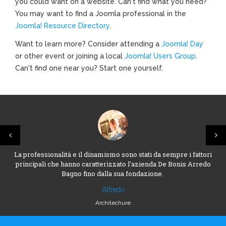
you could want on a website. Can't find what you need?
You may want to find a Joomla professional in the
Joomla! Resource Directory
.
Want to learn more? Consider attending a
Joomla! Day
or other event or joining a local
Joomla! Users Group
.
Can't find one near you? Start one yourself.
La professionalità e il dinamismo sono stati da sempre i fattori
principali che hanno caratterizzato l'azienda De Bonis Arredo
Bagno fino dalla sua fondazione.
Alfredo
Architechure