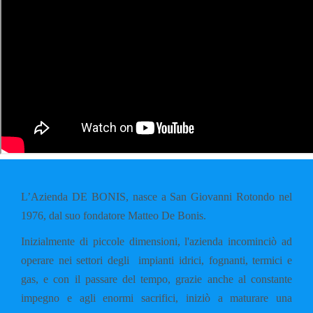
L’Azienda DE BONIS, nasce a San Giovanni Rotondo nel
1976, dal suo fondatore Matteo De Bonis.
Inizialmente di piccole dimensioni, l'azienda incominciò ad
operare nei settori degli impianti idrici, fognanti, termici e
gas, e con il passare del tempo, grazie anche al constante
impegno e agli enormi sacrifici, iniziò a maturare una