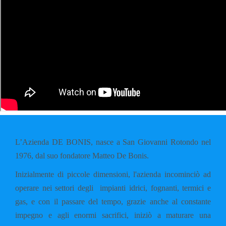
L’Azienda DE BONIS, nasce a San Giovanni Rotondo nel
1976, dal suo fondatore Matteo De Bonis.
Inizialmente di piccole dimensioni, l'azienda incominciò ad
operare nei settori degli impianti idrici, fognanti, termici e
gas, e con il passare del tempo, grazie anche al constante
impegno e agli enormi sacrifici, iniziò a maturare una