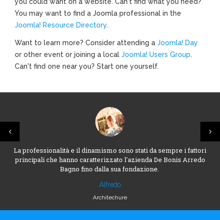
you could want on a website. Can't find what you need?
You may want to find a Joomla professional in the
Joomla! Resource Directory
.
Want to learn more? Consider attending a
Joomla! Day
or other event or joining a local
Joomla! Users Group
.
Can't find one near you? Start one yourself.
La professionalità e il dinamismo sono stati da sempre i fattori
principali che hanno caratterizzato l'azienda De Bonis Arredo
Bagno fino dalla sua fondazione.
Alfredo
Architechure