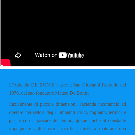
L’Azienda DE BONIS, nasce a San Giovanni Rotondo nel
1976, dal suo fondatore Matteo De Bonis.
Inizialmente di piccole dimensioni, l'azienda incominciò ad
operare nei settori degli impianti idrici, fognanti, termici e
gas, e con il passare del tempo, grazie anche al constante
impegno e agli enormi sacrifici, iniziò a maturare una