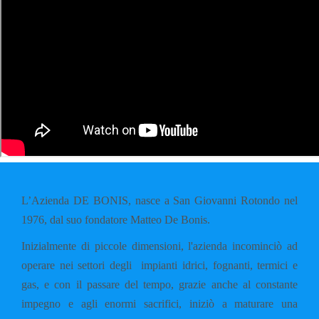
L’Azienda DE BONIS, nasce a San Giovanni Rotondo nel
1976, dal suo fondatore Matteo De Bonis.
Inizialmente di piccole dimensioni, l'azienda incominciò ad
operare nei settori degli impianti idrici, fognanti, termici e
gas, e con il passare del tempo, grazie anche al constante
impegno e agli enormi sacrifici, iniziò a maturare una