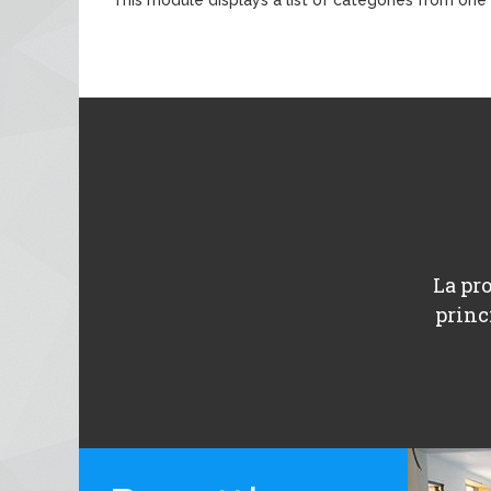
La pro
princ