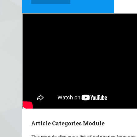
Article Categories Module
This module displays a list of categories from one