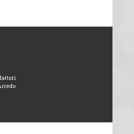
fattori
“ Disponibili e professionali, avevo un pr
Arredo
intervenuti in giornata. Tutto o
Michele
Designer