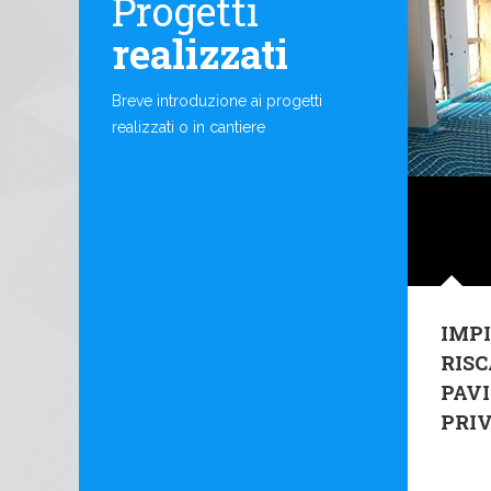
Progetti
realizzati
Breve introduzione ai progetti
realizzati o in cantiere
IMPI
RIS
PAV
PRI