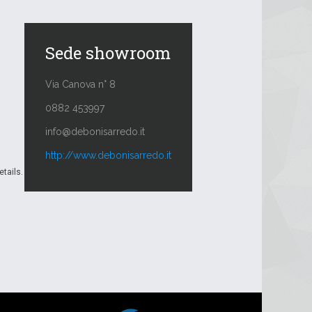
Sede showroom
Via Canova n° 8
0882 453997
info@debonisarredo.it
http://www.debonisarredo.it
etails.