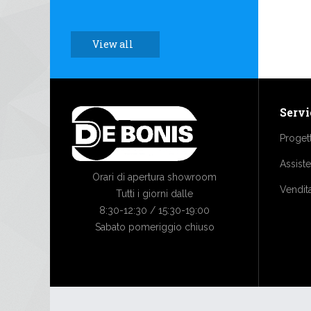
View all
Servi
Proget
Assist
Orari di apertura showroom
Vendit
Tutti i giorni dalle
8:30-12:30 / 15:30-19:00
Sabato pomeriggio chiuso