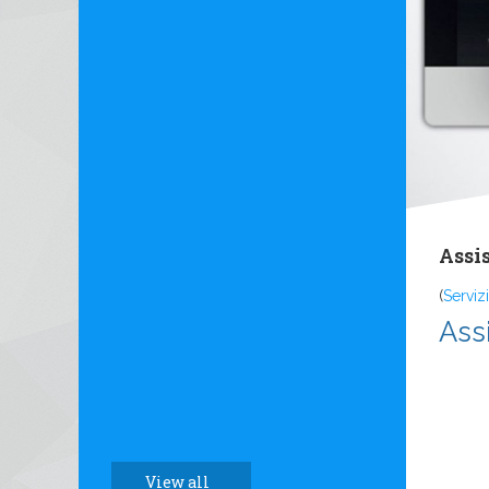
Assi
(
Servizi
Ass
View all