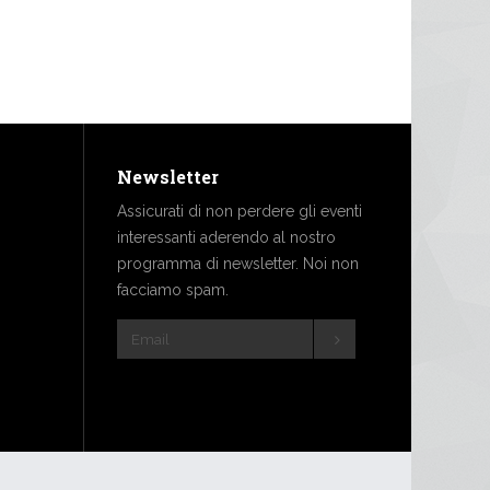
Newsletter
Assicurati di non perdere gli eventi
interessanti aderendo al nostro
programma di newsletter. Noi non
facciamo spam.