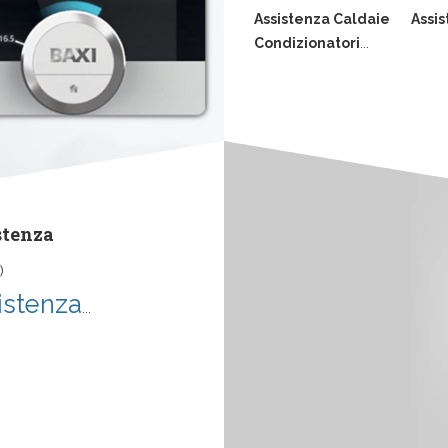
Assistenza Caldaie
Assis
Condizionatori
...
stenza
)
istenza
...