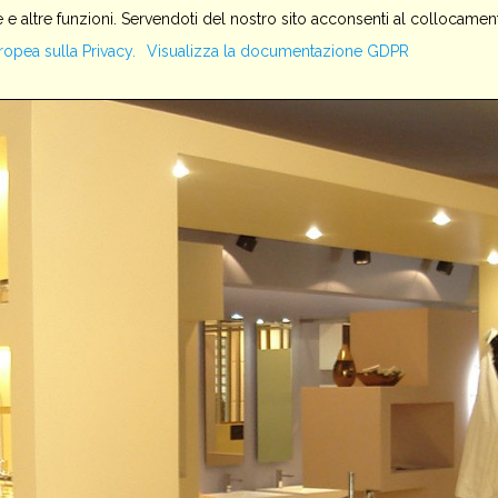
 e altre funzioni. Servendoti del nostro sito acconsenti al collocament
HOME
SERVIZI
AZIENDA
PRODOTTI
IMPIANTI
ropea sulla Privacy.
Visualizza la documentazione GDPR