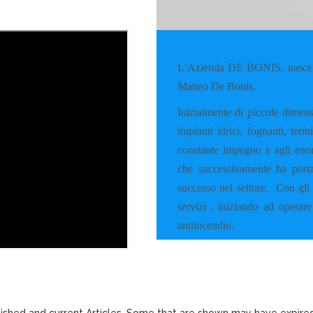
L’Azienda DE BONIS, nasce a
Matteo De Bonis.
Inizialmente di piccole dimens
impianti idrici, fognanti, ter
constante impegno e agli enorm
che successivamente ha porta
successo nel settore.
Con gli 
servizi , iniziando ad operare
antiincendio.
lished and current Articles. Some that are shown may have expir