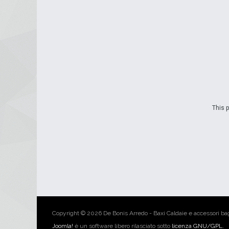
This p
Copyright © 2026 De Bonis Arredo - Baxi Caldaie e accessori bagno
Joomla!
è un software libero rilasciato sotto
licenza GNU/GPL.