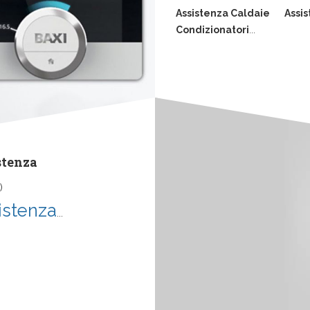
Assistenza Caldaie
Assis
Condizionatori
...
stenza
)
istenza
...