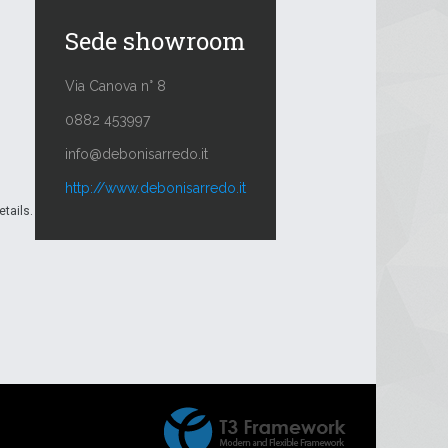
Sede showroom
Via Canova n° 8
0882 453997
info@debonisarredo.it
http://www.debonisarredo.it
etails.