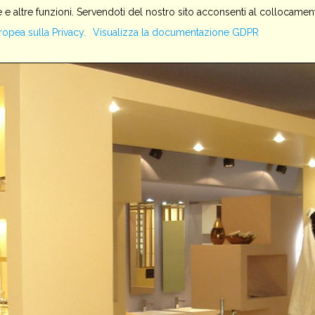
 e altre funzioni. Servendoti del nostro sito acconsenti al collocament
HOME
SERVIZI
AZIENDA
PRODOTTI
IMPIANTI
ropea sulla Privacy.
Visualizza la documentazione GDPR