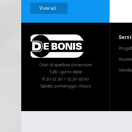
View all
Servi
Proget
Assist
Orari di apertura showroom
Vendit
Tutti i giorni dalle
8:30-12:30 / 15:30-19:00
Sabato pomeriggio chiuso