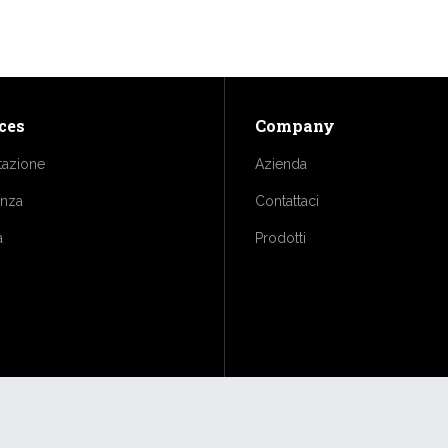
ces
Company
tazione
Azienda
enza
Contattaci
a
Prodotti