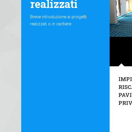
realizzati
Breve introduzione ai progetti
realizzati o in cantiere
IMPI
RIS
PAV
PRI