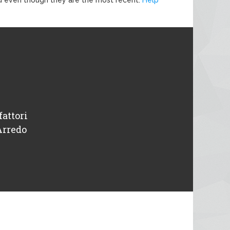
fattori
“ Disponibili e professionali, avevo un pr
Arredo
intervenuti in giornata. Tutto o
Michele
Designer