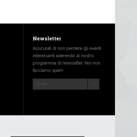
Newsletter
Assicurati di non perdere gli eventi
interessanti aderendo al nostro
programma di newsletter. Noi non
facciamo spam.