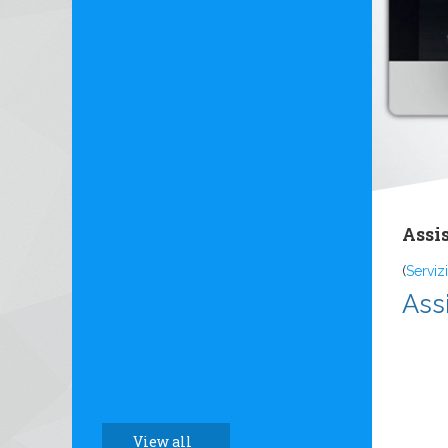
Assi
(
Servizi
Ass
View all