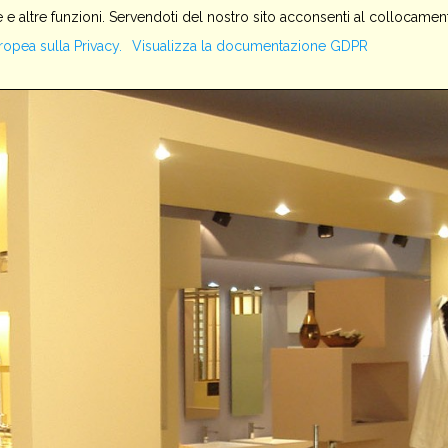
 e altre funzioni. Servendoti del nostro sito acconsenti al collocament
HOME
SERVIZI
AZIENDA
PRODOTTI
IMPIANTI
ropea sulla Privacy.
Visualizza la documentazione GDPR