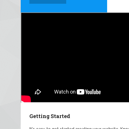
Getting Started
It's easy to get started creating your website. Kno