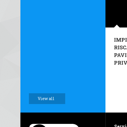
IMPI
RIS
PAV
PRI
View all
Servi