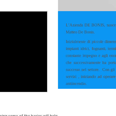
L’Azienda DE BONIS, nasce a
Matteo De Bonis.
Inizialmente di piccole dimens
impianti idrici, fognanti, ter
constante impegno e agli enorm
che successivamente ha porta
successo nel settore.
Con gli 
servizi , iniziando ad operare
antiincendio.
wing some of the basics will help.