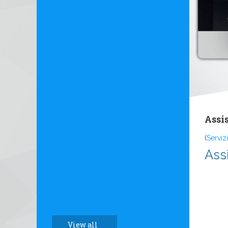
Assi
(
Servizi
Ass
View all