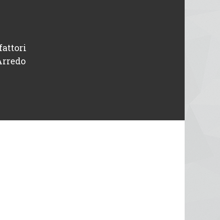
fattori
“ Disponibili e professionali, avevo un pr
Arredo
intervenuti in giornata. Tutto o
Michele
Designer