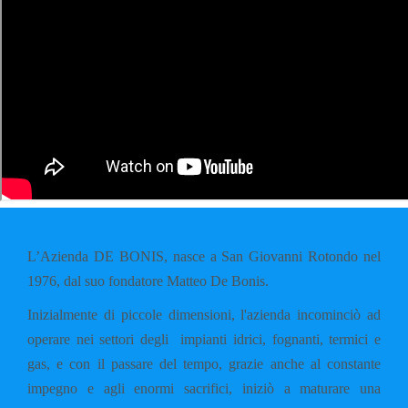
L’Azienda DE BONIS, nasce a San Giovanni Rotondo nel
1976, dal suo fondatore Matteo De Bonis.
Inizialmente di piccole dimensioni, l'azienda incominciò ad
operare nei settori degli impianti idrici, fognanti, termici e
gas, e con il passare del tempo, grazie anche al constante
impegno e agli enormi sacrifici, iniziò a maturare una