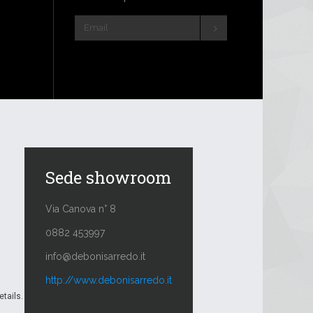
Sede showroom
Via Canova n° 8
0882 453997
info@debonisarredo.it
http://www.debonisarredo.it
etails.