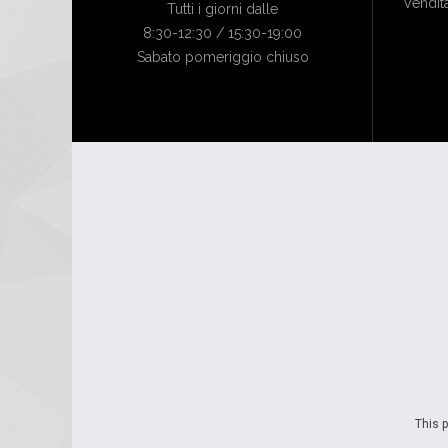
Vendit
Tutti i giorni dalle
8:30-12:30 / 15:30-19:00
Sabato pomeriggio chiuso
This p