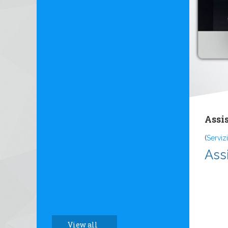
Assi
(
Servizi
Ass
View all