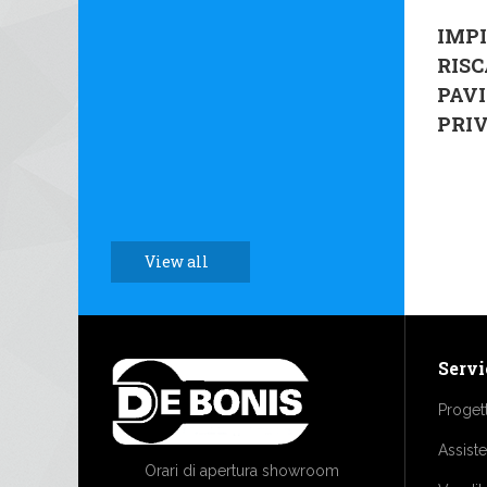
IMPI
RIS
PAV
PRI
View all
Servi
Proget
Assist
Orari di apertura showroom