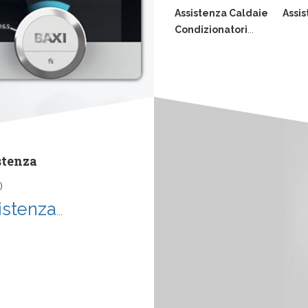
Assistenza Caldaie
Assis
Condizionatori
...
stenza
)
istenza
...