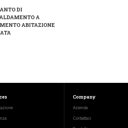
ANTO DI
CALDAMENTO A
IMENTO ABITAZIONE
VATA
ces
Company
tazione
Azienda
enza
Contattaci