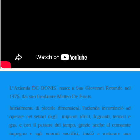
L’Azienda DE BONIS, nasce a San Giovanni Rotondo nel
1976, dal suo fondatore Matteo De Bonis.
Inizialmente di piccole dimensioni, l'azienda incominciò ad
operare nei settori degli impianti idrici, fognanti, termici e
gas, e con il passare del tempo, grazie anche al constante
impegno e agli enormi sacrifici, iniziò a maturare una